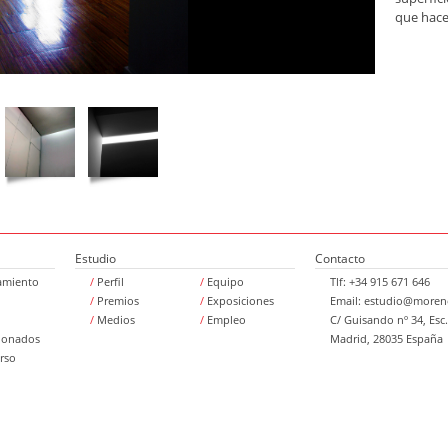
que hacen
Estudio
Contacto
amiento
/
Perfil
/
Equipo
Tlf: +34 915 671 646
/
Premios
/
Exposiciones
Email:
estudio@moreno
/
Medios
/
Empleo
C/ Guisando nº 34, Esc.
ionados
Madrid, 28035 España
rso