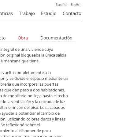
Español
|
English
oticias
Trabajo
Estudio
Contacto
cto
Obra
Documentación
integral de una vivienda cuya
ión original bloqueaba la única salida
 de manzana que tiene.
 la vuelta completamente a la
ión y se divide el espacio mediante un
ibrería que incorpora las puertas
as que dan paso a dos habitaciones.
a de mobiliario no llega hasta el techo
do la ventilación y la entrada de luz
último rincón del piso. Los acabados
e ayudar a potenciar el cambio de
ión, utilizando colores claros y líneas
. Se reflexionó sobre el
miento al disponer de poca
ie. Se crearon tres armarios nuevos