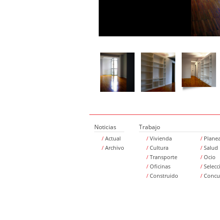
Noticias
Trabajo
/
Actual
/
Vivienda
/
Plane
/
Archivo
/
Cultura
/
Salud
/
Transporte
/
Ocio
/
Oficinas
/
Selecc
/
Construido
/
Concu