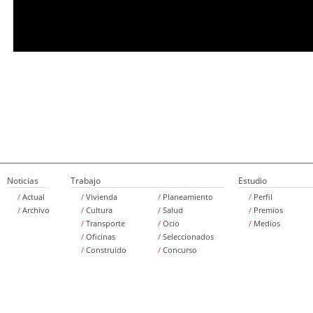
Noticias
Trabajo
Estudio
/
Actual
/
Vivienda
/
Planeamiento
/
Perfil
/
Archivo
/
Cultura
/
Salud
/
Premios
/
Transporte
/
Ocio
/
Medios
/
Oficinas
/
Seleccionados
/
Construido
/
Concurso